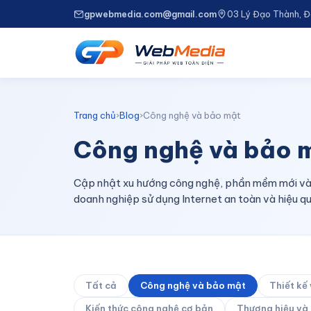
gpwebmedia.com@gmail.com
03 Lý Đạo Thành, 
Trang chủ
›
Blog
›
Công nghệ và bảo mật
Công nghệ và bảo 
Cập nhật xu hướng công nghệ, phần mềm mới và 
doanh nghiệp sử dụng Internet an toàn và hiệu q
Tất cả
Công nghệ và bảo mật
Thiết kế
Kiến thức công nghệ cơ bản
Thương hiệu và 