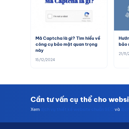
Mã Captcha là gì? Tìm hiểu về
Hướn
công cụ bảo mật quan trọng
bảo 
này
21/11
15/12/2024
Cần tư vấn cụ thể cho webs
Xem
dịch vụ thiết kế website chuẩn SEO
và
dịc