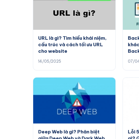
URL là gì? Tìm hiểu khái niệm,
Back
cấu trúc và cách tối ưu URL
khác
cho website
Bac
14/05/2025
07/0
Deep Web là gì? Phân biệt
Lỗi 
giữa Deep Web và Dark Web
gì? 