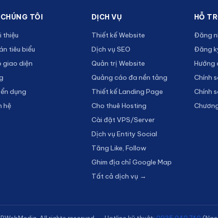
 CHÚNG TÔI
DỊCH VỤ
HỖ T
i thiệu
Thiết kế Website
Đăng n
án tiêu biểu
Dịch vụ SEO
Đăng ký
 giao diện
Quản trị Website
Hướng 
g
Quảng cáo đa nền tảng
Chính 
yển dụng
Thiết kế Landing Page
Chính 
n hệ
Cho thuê Hosting
Chương 
Cài đặt VPS/Server
Dịch vụ Entity Social
Tăng Like, Follow
Ghim địa chỉ Google Map
Tất cả dịch vụ →
WebMedia. All rights reserved. — Hotline kỹ thuật:
0935.040.740
(Ngọ