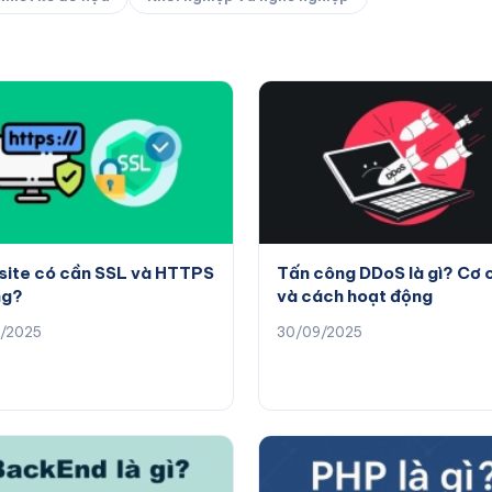
ite có cần SSL và HTTPS
Tấn công DDoS là gì? Cơ 
ng?
và cách hoạt động
0/2025
30/09/2025