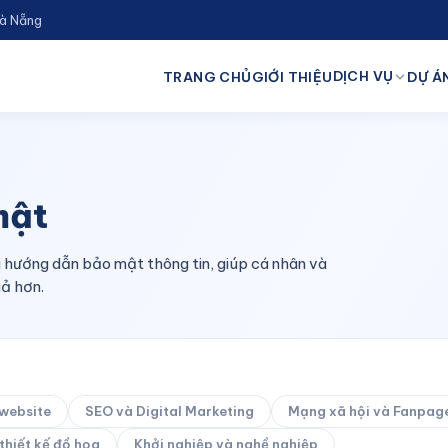
Đà Nẵng
DỊCH VỤ
TRANG CHỦ
GIỚI THIỆU
DỰ ÁN
mật
hướng dẫn bảo mật thông tin, giúp cá nhân và
uả hơn.
 website
SEO và Digital Marketing
Mạng xã hội và Fanpag
thiết kế đồ họa
Khởi nghiệp và nghề nghiệp