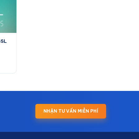
SSL
NHẬN TƯ VẤN MIỄN PHÍ