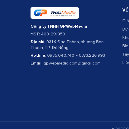
VỀ
Giớ
Công ty TNHH GPWebMedia
Dự 
MST: 4001291359
Kho
Địa chỉ:
03 Lý Đạo Thành, phường Bàn
Blo
Thạch, TP. Đà Nẵng
Tu
Hotline:
0935.040.740
–
0373.226.993
Liê
Email:
gpwebmedia.com@gmail.com
© 2026 GP