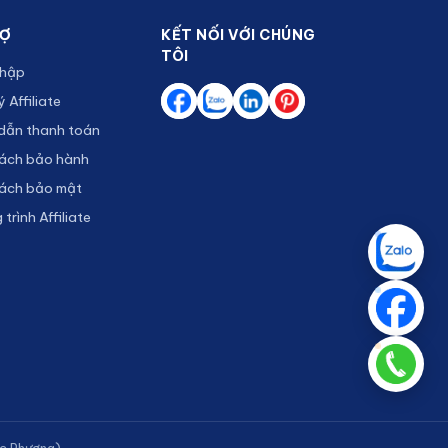
RỢ
KẾT NỐI VỚI CHÚNG
TÔI
hập
 Affiliate
dẫn thanh toán
sách bảo hành
sách bảo mật
trình Affiliate
c Phương)