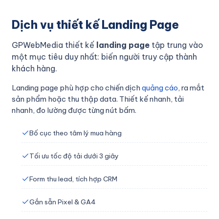
Dịch vụ Entity Social
Dịch vụ thiết kế Landing Page
Tăng Like, Follow
GPWebMedia thiết kế
landing page
tập trung vào
một mục tiêu duy nhất: biến người truy cập thành
Ghim địa chỉ Google Map
khách hàng.
Cài đặt VPS/Server
Landing page phù hợp cho chiến dịch
quảng cáo
, ra mắt
sản phẩm hoặc thu thập data. Thiết kế nhanh, tải
DỰ ÁN TIÊU BIỂU
nhanh, đo lường được từng nút bấm.
KHO GIAO DIỆN
Bố cục theo tâm lý mua hàng
BLOG
Tối ưu tốc độ tải dưới 3 giây
Thiết kế website
Form thu lead, tích hợp CRM
SEO và Digital Marketing
Gắn sẵn Pixel & GA4
Công nghệ và bảo mật