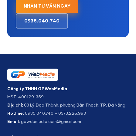
NHẬN TƯ VẤN NGAY
0935.040.740
Công ty TNHH GPWebMedia
MST: 4001291359
Địa chỉ:
03 Lý Đạo Thành, phường Bàn Thạch, TP. Đà Nẵng
Hotline:
0935.040.740
–
0373.226.993
Email:
gpwebmedia.com@gmail.com