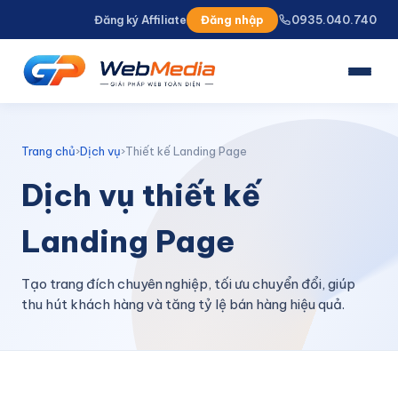
Đăng ký Affiliate
Đăng nhập
0935.040.740
TRANG CHỦ
GIỚI THIỆU
Trang chủ
›
Dịch vụ
›
Thiết kế Landing Page
DỊCH VỤ
Dịch vụ thiết kế
Thiết kế Website
Landing Page
Dịch vụ SEO
Quảng cáo đa nền tảng
Tạo trang đích chuyên nghiệp, tối ưu chuyển đổi, giúp
thu hút khách hàng và tăng tỷ lệ bán hàng hiệu quả.
Cho thuê Hosting
Thiết kế Landing Page
Quản trị Website