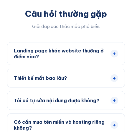
Câu hỏi thường gặp
Giải đáp các thắc mắc phổ biến.
Landing page khác website thường ở
+
điểm nào?
Landing page là trang đơn hướng tới một mục tiêu
chuyển đổi duy nhất, còn website thường có nhiều
+
Thiết kế mất bao lâu?
trang và nhiều mục đích khác nhau.
Thông thường 3–5 ngày làm việc kể từ khi chốt nội
dung và giao diện.
+
Tôi có tự sửa nội dung được không?
Được. Chúng tôi bàn giao trang trên nền tảng dễ
chỉnh sửa và hướng dẫn bạn tự thay đổi nội dung,
Có cần mua tên miền và hosting riêng
+
hình ảnh.
không?