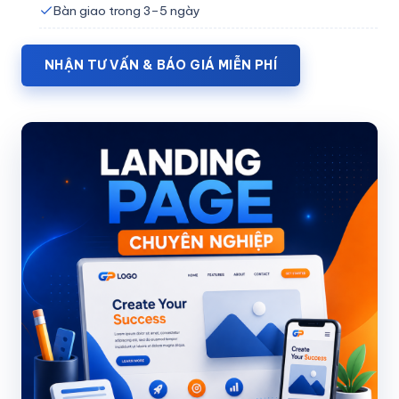
Bàn giao trong 3–5 ngày
Mạng xã hội và Fanpage
NHẬN TƯ VẤN & BÁO GIÁ MIỄN PHÍ
Công cụ hỗ trợ và hướng dẫn sử dụng
Kiến thức công nghệ cơ bản
Thương hiệu và thiết kế đồ họa
Khởi nghiệp và nghề nghiệp
LIÊN HỆ