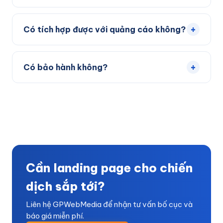
Có. Landing page cần tên miền và hosting để hoạt
động. Bạn có thể dùng dịch vụ hosting của chúng
+
Có tích hợp được với quảng cáo không?
tôi hoặc nhà cung cấp khác.
Có. Chúng tôi cài sẵn Meta Pixel, Google Analytics
4 và sự kiện chuyển đổi để bạn đo lường hiệu quả
+
Có bảo hành không?
từng chiến dịch.
Có. Bảo hành 12 tháng cho lỗi kỹ thuật và hỗ trợ
chỉnh sửa nhỏ trong thời gian bảo hành.
Cần landing page cho chiến
dịch sắp tới?
Liên hệ GPWebMedia để nhận tư vấn bố cục và
báo giá miễn phí.