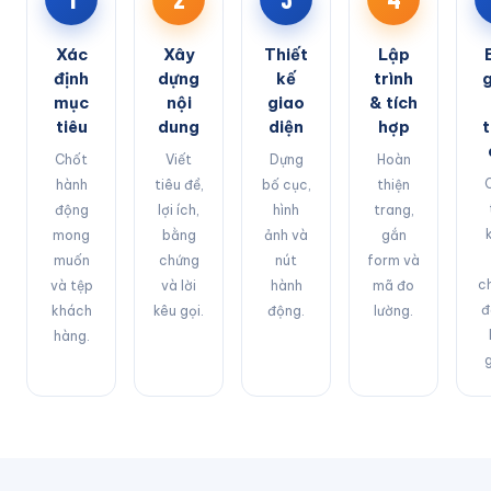
Xác
Xây
Thiết
Lập
định
dựng
kế
trình
mục
nội
giao
& tích
tiêu
dung
diện
hợp
Chốt
Viết
Dựng
Hoàn
hành
tiêu đề,
bố cục,
thiện
động
lợi ích,
hình
trang,
mong
bằng
ảnh và
gắn
muốn
chứng
nút
form và
c
và tệp
và lời
hành
mã đo
đ
khách
kêu gọi.
động.
lường.
hàng.
g