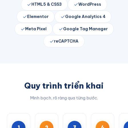
HTML5 & CSS3
WordPress
Elementor
Google Analytics 4
Meta Pixel
Google Tag Manager
reCAPTCHA
Quy trình triển khai
Minh bạch, rõ ràng qua từng bước.
1
2
3
4