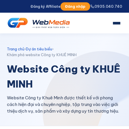
Đăng ký Affiliate
Đăng nhập
0935.040.740
TRANG CHỦ
GIỚI THIỆU
Trang chủ
›
Dự án tiêu biểu
›
DỊCH VỤ
Khám phá website Công ty KHUÊ MINH
Website Công ty KHUÊ
Thiết kế Website
Dịch vụ SEO
MINH
Quảng cáo đa nền tảng
Website Công ty Khuê Minh được thiết kế với phong
Cho thuê Hosting
cách hiện đại và chuyên nghiệp, tập trung vào việc giới
thiệu dịch vụ, sản phẩm và xây dựng uy tín thương hiệu.
Thiết kế Landing Page
Quản trị Website