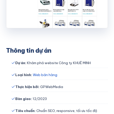
Mạng xã hội và Fanpage
Công cụ hỗ trợ và hướng dẫn sử dụng
Kiến thức công nghệ cơ bản
Thương hiệu và thiết kế đồ họa
Thông tin dự án
Khởi nghiệp và nghề nghiệp
Dự án:
Khám phá website Công ty KHUÊ MINH
LIÊN HỆ
Loại hình:
Web bán hàng
Thực hiện bởi:
GPWebMedia
Bàn giao:
12/2023
Tiêu chuẩn:
Chuẩn SEO, responsive, tối ưu tốc độ