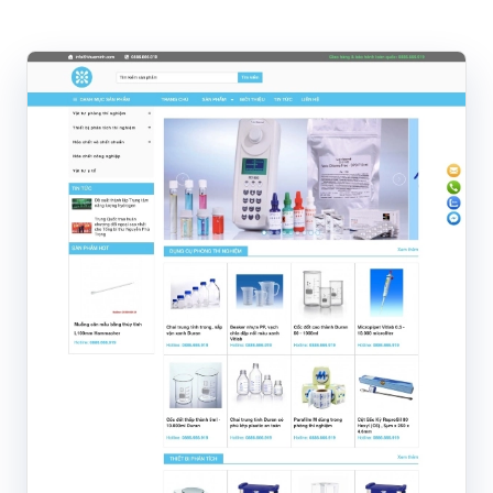
Dịch vụ Entity Social
Tăng Like, Follow
Ghim địa chỉ Google Map
Cài đặt VPS/Server
DỰ ÁN TIÊU BIỂU
KHO GIAO DIỆN
BLOG
Thiết kế website
SEO và Digital Marketing
Công nghệ và bảo mật