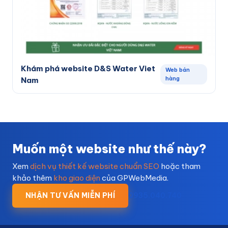
Khám phá website D&S Water Viet
Web bán
hàng
Nam
Muốn một website như thế này?
Xem
dịch vụ thiết kế website chuẩn SEO
hoặc tham
khảo thêm
kho giao diện
của GPWebMedia.
NHẬN TƯ VẤN MIỄN PHÍ
0935.040.740