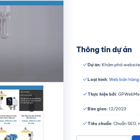
Thông tin dự án
Dự án:
Khám phá website
Loại hình:
Web bán hàng
Thực hiện bởi:
GPWebMe
Bàn giao:
12/2023
Tiêu chuẩn:
Chuẩn SEO, re