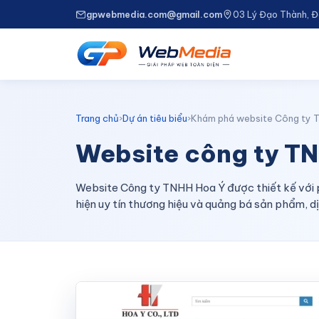
gpwebmedia.com@gmail.com
03 Lý Đạo Thành, 
Trang chủ
›
Dự án tiêu biểu
›
Khám phá website Công ty 
Website công ty T
Website Công ty TNHH Hoa Ý được thiết kế với 
hiện uy tín thương hiệu và quảng bá sản phẩm, dị