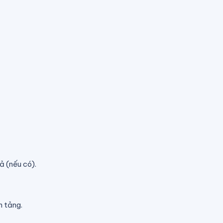
ả (nếu có).
n tảng.