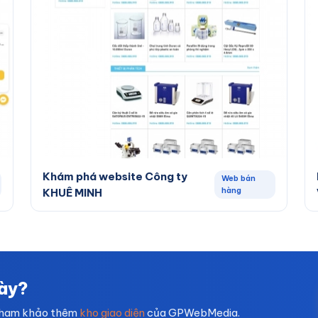
Khám phá website Công ty
Web bán
hàng
KHUÊ MINH
này?
ham khảo thêm
kho giao diện
của GPWebMedia.