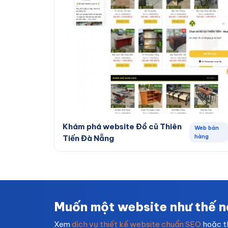
Khám phá website Đồ cũ Thiên
Web bán
hàng
Tiến Đà Nẵng
Muốn một website như thế 
Xem
dịch vụ thiết kế website chuẩn SEO
hoặc t