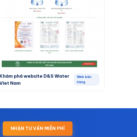
Khám phá website D&S Water
Web bán
hàng
Viet Nam
NHẬN TƯ VẤN MIỄN PHÍ
0935.040.740