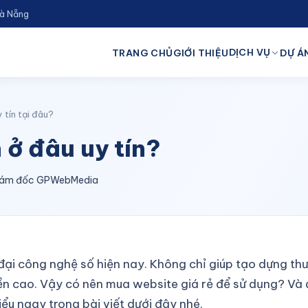
Đà Nẵng
DỊCH VỤ
TRANG CHỦ
GIỚI THIỆU
DỰ ÁN
 tín tại đâu?
ở đâu uy tín?
 Giám đốc GPWebMedia
i đại công nghệ số hiện nay. Không chỉ giúp tạo dựng 
n cao. Vậy có nên mua website giá rẻ để sử dụng? Và đ
hiểu ngay trong bài viết dưới đây nhé.