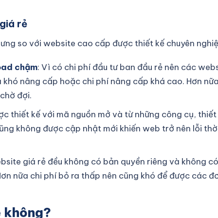
giá rẻ
nhưng so với website cao cấp được thiết kế chuyên nghiệ
load chậm
: Vì có chi phí đầu tư ban đầu rẻ nên các web
i và khó nâng cấp hoặc chi phí nâng cấp khá cao. Hơn n
chờ đợi.
ợc thiết kế với mã nguồn mở và từ những công cụ, thiết
cũng không được cập nhật mới khiến web trở nên lỗi th
bsite giá rẻ đều không có bản quyền riêng và không có
ơn nữa chi phí bỏ ra thấp nên cũng khó để được các đơn v
ẻ không?