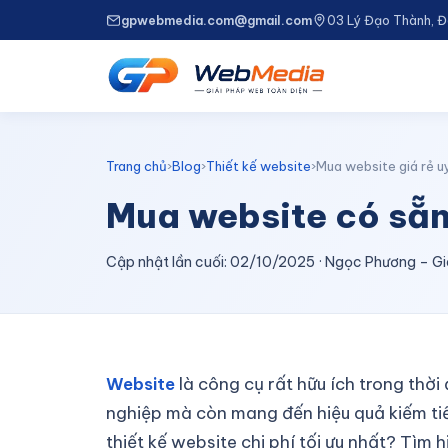
gpwebmedia.com@gmail.com
03 Lý Đạo Thành, 
Trang chủ
›
Blog
›
Thiết kế website
›
Mua website giá rẻ uy
Mua website có sẵn 
Cập nhật lần cuối: 02/10/2025 · Ngọc Phương –
Website
là công cụ rất hữu ích trong thờ
nghiệp mà còn mang đến hiệu quả kiếm tiề
thiết kế website chi phí tối ưu nhất? Tìm 