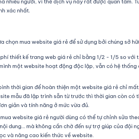
á nhiều người, vì thế dịch vụ này rất được quan tâm. T
nh xác nhất.
lựa chọn mua website giá rẻ để sử dụng bởi chúng sở hữu
 phí thiết kế trang web giá rẻ chỉ bằng 1/2 - 1/5 so với
mình một website hoạt động độc lập, vẫn có hệ thống qu
 bình thời gian để hoàn thiện một website giá rẻ chỉ mấ
te mẫu đã lập trình sẵn từ trước thì thời gian còn có 
đơn giản và tính năng ở mức vừa đủ.
i mua website giá rẻ người dùng có thể tự chỉnh sửa t
 nội dung… mà không cần chờ đến sự trợ giúp của đội ng
học và nâng cao kiến thức về website.