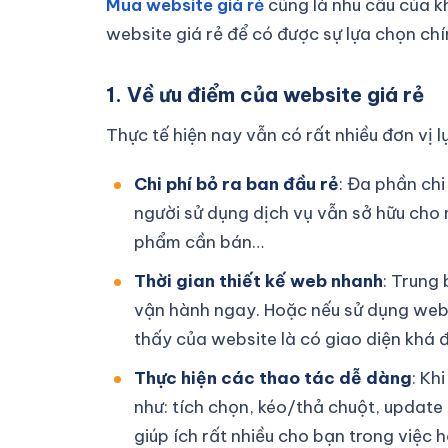
Mua website giá rẻ
cũng là nhu cầu của kh
website giá rẻ để có được sự lựa chọn chí
1. Về ưu điểm của website giá rẻ
Thực tế hiện nay vẫn có rất nhiều đơn vị 
Chi phí bỏ ra ban đầu rẻ
: Đa phần chi
người sử dụng dịch vụ vẫn sở hữu cho 
phẩm cần bán…
Thời gian thiết kế web nhanh
: Trung
vận hành ngay. Hoặc nếu sử dụng websi
thấy của website là có giao diện khá 
Thực hiện các thao tác dễ dàng
: Kh
như: tích chọn, kéo/thả chuột, update
giúp ích rất nhiều cho bạn trong việc 