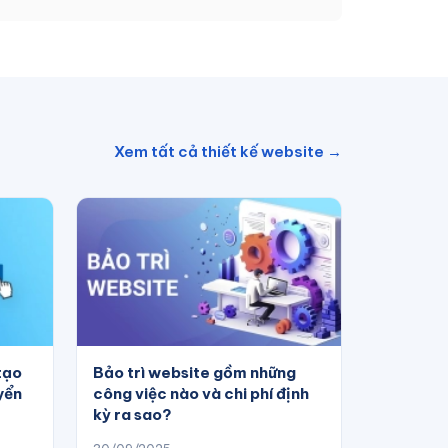
Xem tất cả thiết kế website →
tạo
Bảo trì website gồm những
yển
công việc nào và chi phí định
kỳ ra sao?