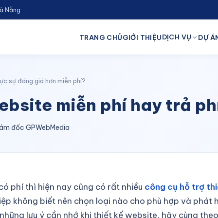
Đà Nẵng
DỊCH VỤ
TRANG CHỦ
GIỚI THIỆU
DỰ ÁN
ực sự đáng giá hơn miễn phí?
ebsite miễn phí hay trả ph
 Giám đốc GPWebMedia
có phí thì hiện nay cũng có rất nhiều
công cụ hỗ trợ th
ệp không biết nên chọn loại nào cho phù hợp và phát hu
những lưu ý cần nhớ khi thiết kế website, hãy cùng theo