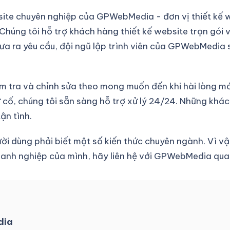
ite chuyên nghiệp của GPWebMedia - đơn vị thiết kế w
húng tôi hỗ trợ khách hàng thiết kế website trọn gói v
ưa ra yêu cầu, đội ngũ lập trình viên của GPWebMedia 
m tra và chỉnh sửa theo mong muốn đến khi hài lòng mớ
ự cố, chúng tôi sẵn sàng hỗ trợ xử lý 24/24. Những khá
ận tình.
ời dùng phải biết một số kiến thức chuyên ngành. Vì vậ
anh nghiệp của mình, hãy liên hệ với GPWebMedia qua 
dia