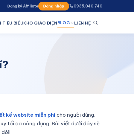
Đăng ký Affiliate
Đăng nhập
0935.040.740
BLOG
 TIÊU BIỂU
KHO GIAO DIỆN
LIÊN HỆ
í?
iết kế website miễn phí
cho người dùng.
y tối đa công dụng. Bài viết dưới đây sẽ
 dõi!