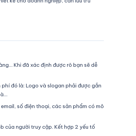
hiết kế cho doanh nghiệp, cần lưu trữ
hàng… Khi đã xác định được rõ bạn sẽ dễ
n phí đó là: Logo và slogan phải được gắn
oà…
 email, số điện thoại, các sản phẩm có mô
b của người truy cập. Kết hợp 2 yếu tố