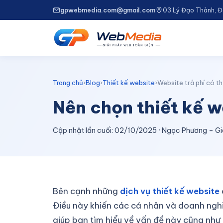
gpwebmedia.com@gmail.com
03 Lý Đạo Thành, 
Trang chủ
›
Blog
›
Thiết kế website
›
Website trả phí có th
Nên chọn thiết kế w
Cập nhật lần cuối: 02/10/2025 · Ngọc Phương –
Bên cạnh những
dịch vụ thiết kế website
Điều này khiến các cá nhân và doanh nghi
giúp bạn tìm hiểu về vấn đề này cũng như 