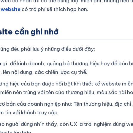
 web cá nhân thì có thể dùng loại miễn phí, nhưng nếu t
ế website
có trả phí sẽ thích hợp hơn.
ebsite cần ghi nhớ
cũng đều phải lưu ý những điều dưới đây:
à gì, để kinh doanh, quảng bá thương hiệu hay để bán 
, lên nội dung, các chiến lược cụ thể.
ơng hiệu của bạn được nổi bật khi thiết kế website miễ
ên miền nên trùng với tên của thương hiệu, màu sắc hài h
cơ bản của doanh nghiệp như: Tên thương hiệu, địa chỉ,
m tin với khách truy cập.
web người dùng nhìn thấy, còn UX là trải nghiệm dùng we
bsite lâu hơn.