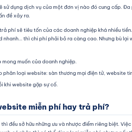
sẽ sử dụng dịch vụ của một đơn vị nào đó cung cấp. Đa 
ấn đề xảy ra.
nh trả phí sẽ tiêu tốn của các doanh nghiệp khá nhiều t
ad nhanh… thì chi phí phải bỏ ra càng cao. Nhưng bù lại w
eo mong muốn của doanh nghiệp.
o phân loại website: sàn thương mại điện tử, website t
ỗi khi website gặp sự cố.
website miễn phí hay trả phí?
í thì đều sở hữu những ưu và nhược điểm riêng biệt. Việ