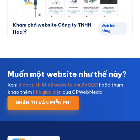
Khám phá website Công ty TNHH
Web bán
hàng
Hoa Ý
Muốn một website như thế này?
Xem
dịch vụ thiết kế website chuẩn SEO
hoặc tham
khảo thêm
kho giao diện
của GPWebMedia.
NHẬN TƯ VẤN MIỄN PHÍ
0935.040.740