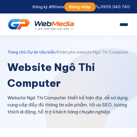
Đăng ký Affiliate
Đăng nhập
0935.040.740
TRANG CHỦ
GIỚI THIỆU
Trang chủ
›
Dự án tiêu biểu
›
Khám phá website Ngô Thi Computer
DỊCH VỤ
Website Ngô Thi
Thiết kế Website
Computer
Dịch vụ SEO
Quảng cáo đa nền tảng
Website Ngô Thi Computer thiết kế hiện đại, dễ sử dụng,
cung cấp đầy đủ thông tin sản phẩm, tối ưu SEO, tương
Cho thuê Hosting
thích di động, hỗ trợ khách hàng chuyên nghiệp.
Thiết kế Landing Page
Quản trị Website