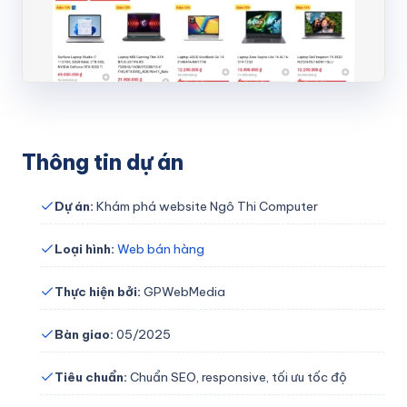
Mạng xã hội và Fanpage
Công cụ hỗ trợ và hướng dẫn sử dụng
Kiến thức công nghệ cơ bản
Thương hiệu và thiết kế đồ họa
Thông tin dự án
Khởi nghiệp và nghề nghiệp
Dự án:
Khám phá website Ngô Thi Computer
LIÊN HỆ
Loại hình:
Web bán hàng
Thực hiện bởi:
GPWebMedia
Bàn giao:
05/2025
Tiêu chuẩn:
Chuẩn SEO, responsive, tối ưu tốc độ