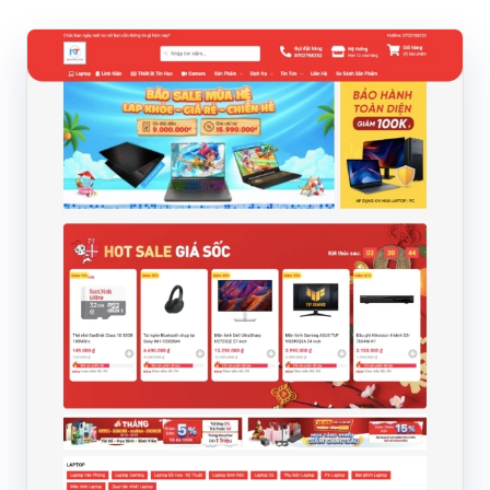
Dịch vụ Entity Social
Tăng Like, Follow
Ghim địa chỉ Google Map
Cài đặt VPS/Server
DỰ ÁN TIÊU BIỂU
KHO GIAO DIỆN
BLOG
Thiết kế website
SEO và Digital Marketing
Công nghệ và bảo mật