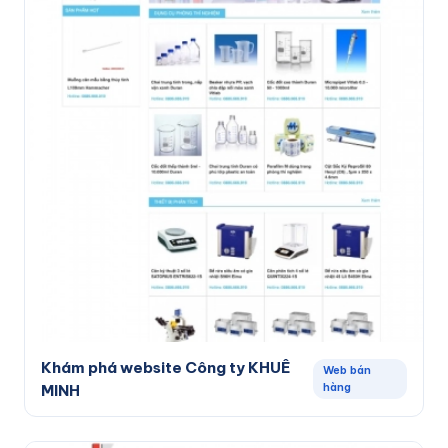
Khám phá website Công ty KHUÊ
Web bán
hàng
MINH